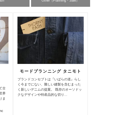
sh
Other（Planning・Sale）
モードプランニング タニモト
ブランドコンセプトは『いばらの道』らし
く今までにない、難しい縫製を含むまった
て古
く新しいデニムの提案。 既存のオーソドッ
世界
クなデザインや特産品的な切り...
りま
nc