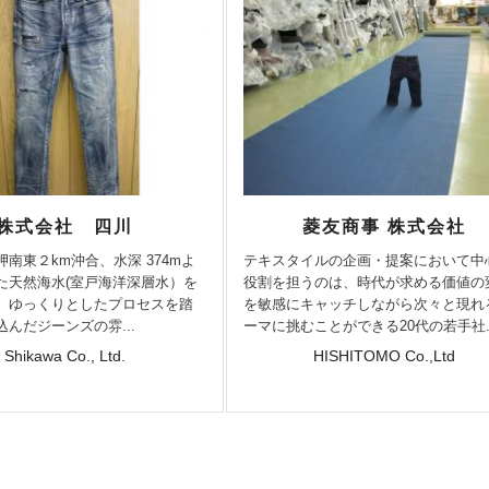
株式会社 四川
菱友商事 株式会社
南東２km沖合、水深 374mよ
テキスタイルの企画・提案において中
た天然海水(室戸海洋深層水）を
役割を担うのは、時代が求める価値の
、ゆっくりとしたプロセスを踏
を敏感にキャッチしながら次々と現れ
んだジーンズの雰...
ーマに挑むことができる20代の若手社..
Shikawa Co., Ltd.
HISHITOMO Co.,Ltd