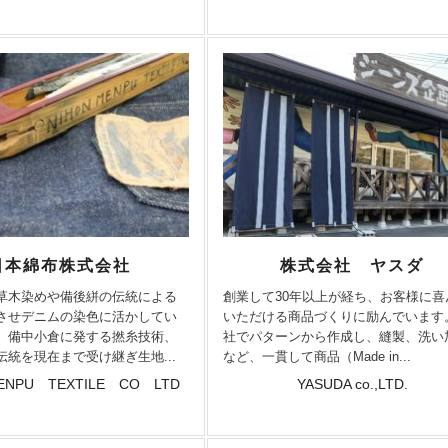
日本綿布株式会社
株式会社 ヤスダ
草木染めや備後絣の伝統による
創業して30年以上が経ち、お客様に喜
させデニムの染色に活かしてい
いただける商品づくりに励んでいます
、備中小倉に発する撚糸技術、
社でパターンから作成し、縫製、洗い
伝統を現在まで受け継ぎ生地...
など、一貫して商品（Made in...
ENPU TEXTILE CO LTD
YASUDA co.,LTD.