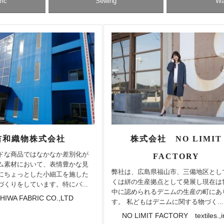
ric
Sewing
Wa
吉和織物株式会社
株式会社 NO LIMIT
ドな商品ではなかなか差別化が
FACTORY
ム素材において、表情豊かな見
弊社は、広島県福山市、三備地区とし
にちょっとした小細工を施した
くは絣の生産拠点として発展し現在は
づくりをしています。特にバ...
中に認められるデニムの生産の町にあ
HIWA FABRIC CO.,LTD
す。 私どもはデニムに関する物づく...
NO LIMIT FACTORY textiles.,i