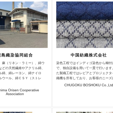
廣島織染協同組合
中国紡織株式会社
、麻（リネン・ラミー）、綿ウ
染色工程ではインディゴ染色から糊付
などの天然繊維やアクリル綿、
で、独自設備を用いて一貫で行います
ル綿、綿レーヨン、綿ナイロ
た製織工程ではレピアとプロジェクタ
ルウール、綿ＣＳＹ（ストレ
織機を所有しており、お客様のニーズに.
CHUGOKU BOSHOKU Co.,Lt
hima Orisen Cooperative
Association