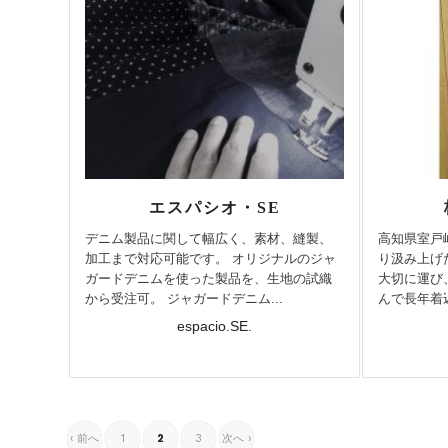
エスパシオ・SE
デニム製品に関して幅広く、素材、縫製、
高知県室戸岬
加工まで対応可能です。 オリジナルのジャ
り汲み上げ
ガードデニムを使った製品を、生地の試織
大切に運び
から受注可。 ジャガードデニム...
んで長年着込
espacio.SE.
‹ 前へ
1
2
3
次へ ›