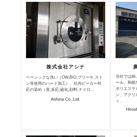
株式会社アシナ
当社では綿
ベーシックな洗い（OW,BIO,ブリーチ,スト
ール、和紙
ン等使用のハード加工）、社内ビーカー対
ポリエステ
応の染め（直,反応,硫化,顔料,ナイロ...
ン、アクリ
Ashina Co.,Ltd.
ッ...
Hiros